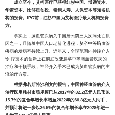
成立至今，艾柯医疗已获得红杉中国、博远资本、
华盖资本、比邻星创投、泰康人寿、人保资本等知名机
构的投资。IPO前，红杉中国为艾柯医疗最大机构投资
方。
事实上，脑血管疾病为中国居民前三大疾病死亡原
因之一，且随着中国人口老龄化进程，脑卒中等脑血管
疾病的发病率持续上升。近年来，全球范围内神经介入
诊 疗技术的创新正在彻底改变脑卒中等脑血管疾病的
治疗和干预手段，神经介入手术已成为脑血管疾病的主
流治疗方案。
根据弗若斯特沙利文的报告，
中国神经血管病介入
治疗医用耗材市场规模
已
从
2
017
年的
32.2亿
元
人民币
以
1
5.7%
的复合年增长率
增
至2
022
年的
66.8亿
元
人民币
，
并预计将进一步以
36.5%
的复合年增长率在2
028
年进一