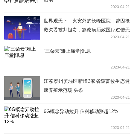
2023-04-21
世界观天下！火灾外的长峰医院丨曾因抢
救欠妥被判担责，篡改病历致医疗过错无
2023-04-21
法鉴定
“三朵云”难上庙堂|讯息
2023-04-21
江苏泰州姜堰区新增3家省级畜牧生态健
康养殖示范场 头条
2023-04-21
6G概念异动拉升 信科移动涨超12%
2023-04-21