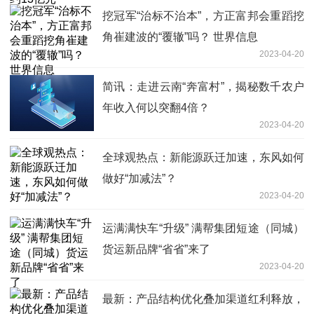
挖冠军“治标不治本”，方正富邦会重蹈挖
角崔建波的“覆辙”吗？ 世界信息
2023-04-20
简讯：走进云南“奔富村”，揭秘数千农户
年收入何以突翻4倍？
2023-04-20
全球观热点：新能源跃迁加速，东风如何
做好“加减法”？
2023-04-20
运满满快车“升级” 满帮集团短途（同城）
货运新品牌“省省”来了
2023-04-20
最新：产品结构优化叠加渠道红利释放，