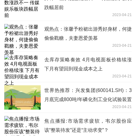
跌幅居前
2023-04-21
观热点：张馨予粉裙出游秀好身材，何捷
偷偷戳糖，夫妻恩爱羡慕
2023-04-21
去库存策略奏效 4月电视面板价格续涨
下月有望回到现金成本之上
2023-04-21
世界热推荐：兴发集团(600141.SH)：3
月底完成800吨/年磷化剂工业化试验装置
2023-04-21
项目建设，目前产品订单充足
焦点播报:市场需求疲软，韦尔股份应
该“整装待发”还是“主动求变”？