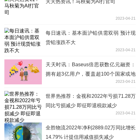
天天热资讯！马秋菊为AI打官司
2023-04-21
每日速讯：基本面沪铅供需双弱 预计现
货铅涨跌不大
2023-04-21
天天时讯：Baseus倍思获数亿元融资：
拥有超3亿用户，覆盖超100个国家或地
2023-04-21
区
世界热推荐：金视和2022年亏损71.28万
同比亏损减少 即征即退税款减少
2023-04-21
全胜物流2022年净利2889.02万同比增长
14.79% 计提信用减值损失减少