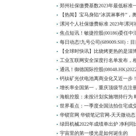
郑州社保缴费基数2023年最低标准
【热闻】宝马身陷“冰淇淋事件”，
漯河个人社保缴费标准 2023年漯
焦点短讯！敏捷控股(00186)委任
每日动态!九号公司(689009.SH
用配送机器人和割草机器人
【全球时快讯】比烧烤更热的是淄
介称咨询量增5倍
工业互联网安全深度行名单发布，相
前速读
通讯！御德国际控股(08048.HK)20
钙钛矿光伏电池离商业化又近一步！
高效
增长率全国第一，重庆顶级节点注册
海航控股：未按计划实施增持行为 
速看
世界看点：一季度全国法拍住宅成交
流拍？
华锁官网 华锁笔记官网-天天微动态
绿田机械2022年成绩单出炉 净利同比
宇宙里的第一缕光是如何诞生的