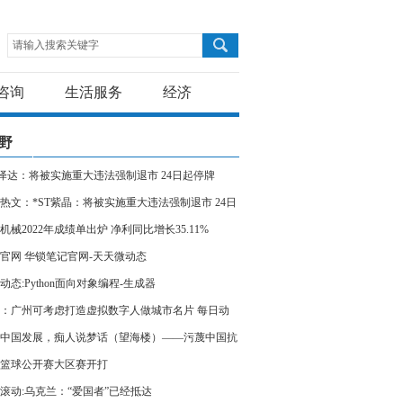
请输入搜索关键字
咨询
生活服务
经济
野
T泽达：将被实施重大违法强制退市 24日起停牌
热文：*ST紫晶：将被实施重大违法强制退市 24日
牌
机械2022年成绩单出炉 净利同比增长35.11%
官网 华锁笔记官网-天天微动态
动态:Python面向对象编程-生成器
：广州可考虑打造虚拟数字人做城市名片 每日动
中国发展，痴人说梦话（望海楼）——污蔑中国抗
美方何其荒唐④
篮球公开赛大区赛开打
滚动:乌克兰：“爱国者”已经抵达