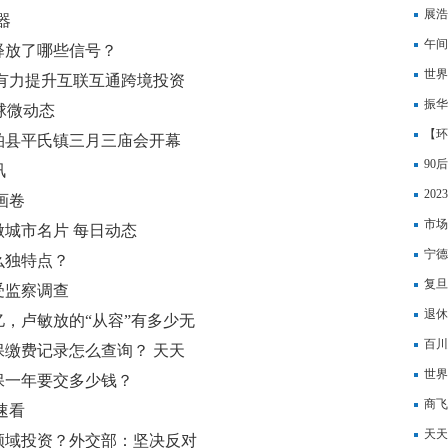
每日
展浩
器
投入
午间
释放了哪些信号？
虹一
世界
有力提升互联互通跨境投资
振华
球微动态
少 
【环
柏县平氏镇三月三庙会开幕
90
讯
20
画卷
钱一
市场
城市名片 每日动态
宁德
么独特点？
货_
复旦
受监察调查
存储
退休
，卢敏放的“从容”有多少无
球精
百川
缴费记录怎么查询？ 天天
加
世界
医保一年要交多少钱？
变再
商飞
速看
天天
领域投资？外交部：坚决反对