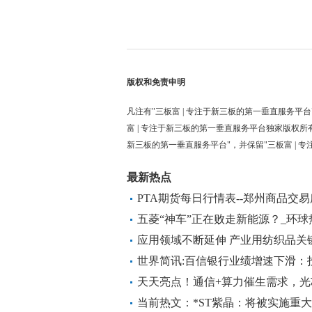
版权和免责申明
凡注有"三板富 | 专注于新三板的第一垂直服务平台
富 | 专注于新三板的第一垂直服务平台独家版权所
新三板的第一垂直服务平台"，并保留"三板富 | 
最新热点
PTA期货每日行情表--郑州商品交易所(
五菱“神车”正在败走新能源？_环球
应用领域不断延伸 产业用纺织品关
世界简讯:百信银行业绩增速下滑：
2021年增长83%
天天亮点！通信+算力催生需求，
厂商要崛起了？
当前热文：*ST紫晶：将被实施重大