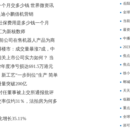
岳阳
一个月交多少钱 世界微资讯
算出
全球
奥迪小鹏借机营销
（表
当前
河社保费用是多少钱一个月
珠宝
最资
中汇为新核数师
营企
中播
)：目前公司在售机器人产品为商
20
博楼市：成交量暴涨7成，中
利，
焦点
关上市公司实力如何？ 当
青赏
焦点
22年度净亏损达691.5万港元
5.
徐小
新工艺“一步到位”生产 简单
郸城
量突破200亿
天天
时任董事被上交所通报批评
楼市
临颍
率仅约31％，法拍房为何多
重点
全球
增长35.11%
添可