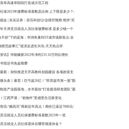
显小微企业发展活力
淮阜高速阜阳段打造成示范工程
社保2023年缴费标准基数及比例 上下限是多少？-
快播
掘金 | 东吴证券：容百科技Q1业绩符预期 维持“买
评级
22年天津灵活就业人员社保缴费标准 是多少钱一个
|当前视点
住不炒”下的蓝海：华润有巢REIT成市场新焦点-全
看
德模范故事汇”巡演走进长兴岛-天天热点评
资讯】华能橡胶2022年净利233.16万同比增长
1.42% 产品销售量增加
书馆还书免超期费
最新：加快推进天开高教科创园建设 各项政策支
铺就科创大道
微头条丨暴雷！巨亏超20亿！“民营超市第一股”陨
制造产业园落地，水羊股份“打造最强研发团队”愿
进一步|世界百事通
！江西芦溪：“老物件”里感受生活新变化
简讯:“糖高宗”再刷近年高点！期价已逼近7000元/
概念股涨50%，还有空间吗？
灵活就业人员社保缴费标准基数2023年一览
灵活就业人员社保退休在哪里领退休金？