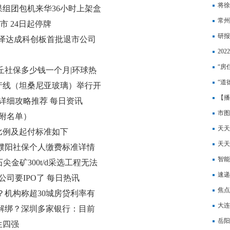
苏彰
将徐
果组团包机来华36小时上架盒
常州
市 24日起停牌
每日
研报
T泽达成科创板首批退市公司
入”
20
月？
“房
商丘社保多少钱一个月|环球热
球速
“道
产线（坦桑尼亚玻璃）举行开
【播
详细攻略推荐 每日资讯
27
市图
（附名单）
天天
比例及起付标准如下
持 
天天
 濮阳社保个人缴费标准详情
落
智能
石尖金矿300t/d采选工程无法
景又
速递
公司要IPO了 每日热讯
焦点
？机构称超30城房贷利率有
吨，
大连
解绑？深圳多家银行：目前
岳阳
生四强