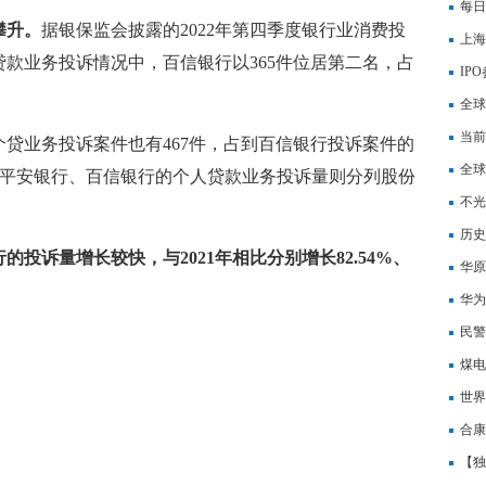
每日
攀升。
据银保监会披露的2022年第四季度银行业消费投
上海
款业务投诉情况中，百信银行以365件位居第二名，占
交多
IP
IPO
全球
散布
当前
行个贷业务投诉案件也有467件，占到百信银行投诉案件的
全球
银行、平安银行、百信银行的个人贷款业务投诉量则分列股份
4名
不光
日讯
历史
的投诉量增长较快，与2021年相比分别增长82.54%、
华原
冻结
华为
民警
煤电
给出
世界
场
合康
滑 
【独