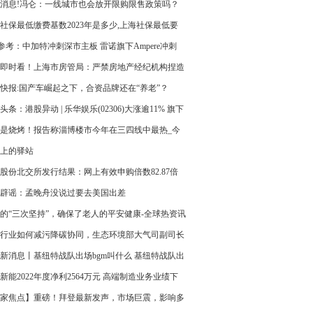
消息!冯仑：一线城市也会放开限购限售政策吗？
社保最低缴费基数2023年是多少,上海社保最低要
少钱一个月？ 世界今日报
O参考：中加特冲刺深市主板 雷诺旗下Ampere冲刺
即时看！上海市房管局：严禁房地产经纪机构捏造
涨价信息，将加大查处力度
快报:国产车崛起之下，合资品牌还在“养老”？
头条：港股异动 | 乐华娱乐(02306)大涨逾11% 旗下
练习生在韩国C位出道
是烧烤！报告称淄博楼市今年在三四线中最热_今
上的驿站
股份北交所发行结果：网上有效申购倍数82.87倍
资金62亿元
辟谣：孟晚舟没说过要去美国出差
的“三次坚持”，确保了老人的平安健康-全球热资讯
行业如何减污降碳协同，生态环境部大气司副司长
五方面举措
新消息丨基纽特战队出场bgm叫什么 基纽特战队出
新能2022年度净利2564万元 高端制造业务业绩下
焦点关注
家焦点】重磅！拜登最新发声，市场巨震，影响多