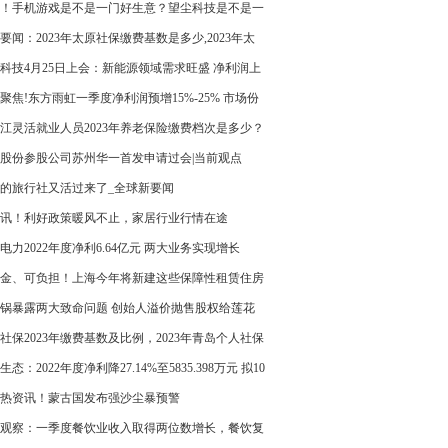
权威专家：A股不必反应过激
！手机游戏是不是一门好生意？望尘科技是不是一
的投资标的？
要闻：2023年太原社保缴费基数是多少,2023年太
人社保缴费多少钱一个月？
科技4月25日上会：新能源领域需求旺盛 净利润上
3%毛利率上涨至41%
聚焦!东方雨虹一季度净利润预增15%-25% 市场份
一步提升
江灵活就业人员2023年养老保险缴费档次是多少？
股份参股公司苏州华一首发申请过会|当前观点
的旅行社又活过来了_全球新要闻
讯！利好政策暖风不止，家居行业行情在途
电力2022年度净利6.64亿元 两大业务实现增长
金、可负担！上海今年将新建这些保障性租赁住房
锅暴露两大致命问题 创始人溢价抛售股权给莲花
能顺利吗？
社保2023年缴费基数及比例，2023年青岛个人社保
月要交多少钱？
生态：2022年度净利降27.14%至5835.398万元 拟10
.6元|全球最新
热资讯！蒙古国发布强沙尘暴预警
观察：一季度餐饮业收入取得两位数增长，餐饮复