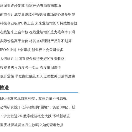
旅游业逐步复苏 商家开始布局海南市场
两市合计成交量继续小幅萎缩 市场信心遭受明显
科技创业板IPO将上会 未来业绩增长可持续性存疑
在线迎来上会审核 在线业绩增长乏力毛利率下滑
实际价格高于金价 将其当成理财产品并不划算
家IPO企业将上会审核 创业板上会公司最多
大假临近 让闲置资金获得更好的投资收益
投资者买入力度强于卖出 态度依旧谨慎
低开震荡 早盘翻红触及3100点整数关口后再度跳
推送
ERP研发实现自主可控，友商力量不可忽视
公司研究院｜亿纬锂能的“困境”：负债500亿、股
折、负债率创4年新高
：沪指跌近2% 数字经济概念大跌 环球新动态
23重庆社保减员当月生效吗？如何查看数据