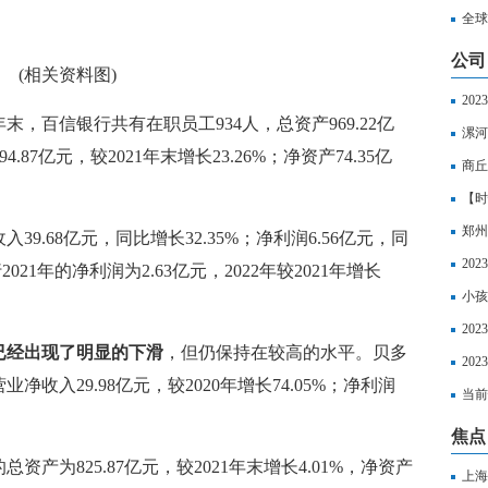
全球
般】
公司
(相关资料图)
20
末，百信银行共有在职员工934人，总资产969.22亿
标准
漯河
4.87亿元，较2021年末增长23.26%；净资产74.35亿
一个
商丘
月|
【时
郑州
39.68亿元，同比增长32.35%；净利润6.56亿元，同
界微
20
21年的净利润为2.63亿元，2022年较2021年增长
如下
小孩
询？
20
已经出现了明显的下滑
，但仍保持在较高的水平。贝多
20
净收入29.98亿元，较2020年增长74.05%；净利润
20
当前
业医
焦点
资产为825.87亿元，较2021年末增长4.01%，净资产
上海