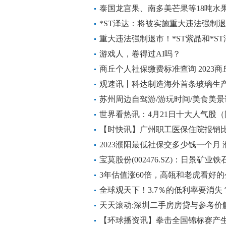
泰国龙宫果、南多美芒果等18吨水
马 世界头条
*ST泽达：将被实施重大违法强制退
重大违法强制退市！*ST紫晶和*S
重点聚焦
游戏人，卷得过AI吗？
商丘个人社保缴费标准查询 2023
推荐
观速讯丨科达制造海外首条玻璃生
工仪式
苏州周边自驾游/游玩时间/美食美景
世界看热讯：4月21日十大人气股
【时快讯】广州职工医保住院报销
2023濮阳最低社保交多少钱一个月
世界速讯
宝莫股份(002476.SZ)：日景矿业铁
在约定期前建成并试生产
3年估值涨60倍，高瓴和老虎看好的
全球观天下！3.7％的低利率要消失
可能上调
天天滚动:深圳二手房房贷与参考价
根据评估价放贷
【环球播资讯】拳击全国锦标赛产