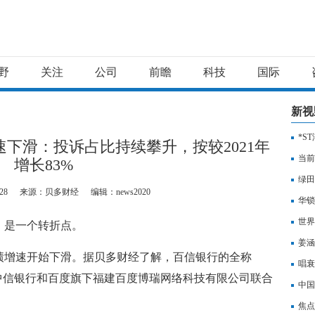
野
关注
公司
前瞻
科技
国际
新视
*S
速下滑：投诉占比持续攀升，按较2021年
当前
增长83%
起停
绿田
28
来源：贝多财经
编辑：news2020
华锁
世界
说，是一个转折点。
姜涵
绩增速开始下滑。据贝多财经了解，百信银行的全称
态
唱衰
中信银行和百度旗下福建百度博瑞网络科技有限公司联合
疫，
中国
焦点