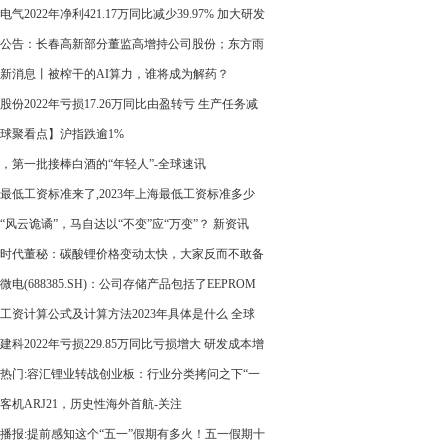
消息
电气2022年净利421.17万同比减少39.97% 加大研发
费用 环球报资讯
公告：长春高新部分董监高增持公司股份；东方雨
季度净利预增15%-25%_即时看
新消息丨被榨干的AI算力，谁将成为解药？
股份2022年亏损17.26万同比由盈转亏 生产任务减
世界新要闻
球聚看点】沪指跌逾1%
后，第一批接棒白酒的“年轻人”-全球速讯
23最低工资标准来了,2023年上海最低工资标准多少
个月？
“风云诡谲”，马自达以“不变”应“万变”？ 新资讯
时代董秘：碳酸锂价格变动太快，大家反而不敢备
世界观天下
微电(688385.SH)：公司存储产品包括了EEPROM
器、NOR Flash存储器和SLC NAND Flash存储器
工资计算公式及计算方法2023年具体是什么 全球
选
建科2022年亏损229.85万同比亏损增大 研发成本增
热门:容汇锂业转战创业板：行业分类拷问之下“一
变”，家里“无矿”业绩随时变脸
客机ARJ21，历史性海外首航-关注
播报:提前感知这个“五一”假期有多火！五一假期十