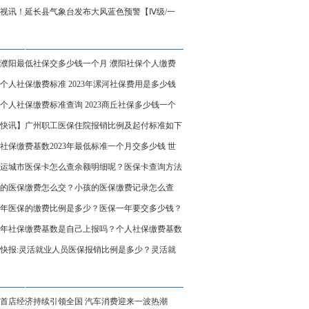
视讯！延长县气象台发布大风蓝色预警【Ⅳ级/一
23濮阳最低社保交多少钱一个月 濮阳社保个人缴费
详情 世界速讯
个人社保缴费标准 2023年漯河社保费用是多少钱
月
个人社保缴费标准查询 2023商丘社保多少钱一个
环球热推荐
快讯】广州职工医保住院报销比例及起付标准如下
社保缴费基数2023年最低标准一个月交多少钱 世
资讯
23运城市医保卡怎么查余额明细呢？医保卡查询方法
|天天时讯
的医保缴费怎么交？小孩的医保缴费记录怎么查
 天天观热点
23年医保的缴费比例是多少？医保一年要交多少钱？
23年社保缴费基数是自己上报吗？个人社保缴费基数
23是多少
快报:灵活就业人员医保报销比例是多少？灵活就
疗保险一年交多少钱？
首店经济持续引领全国 汽车消费迎来一波热潮