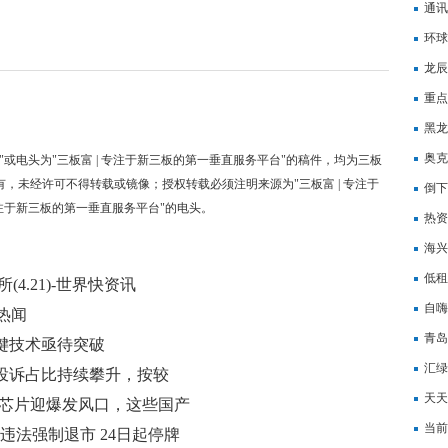
大？
通讯
个好
环球
原个
龙辰
涨6
重点
额进
黑龙
奥克
"或电头为"三板富 | 专注于新三板的第一垂直服务平台"的稿件，均为三板
有，未经许可不得转载或镜像；授权转载必须注明来源为"三板富 | 专注于
倒下
专注于新三板的第一垂直服务平台"的电头。
热资
海兴
低租
4.21)-世界快资讯
自嗨
热闻
健康
青岛
键技术亟待突破
一个
汇绿
投诉占比持续攀升，按较
派0
天天
光芯片迎爆发风口，这些国产
当前
违法强制退市 24日起停牌