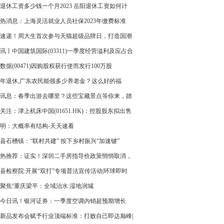
退休工资多少钱一个月2023 岳阳退休工资如何计
来的？-环球速读
热消息：上海灵活就业人员社保2023年缴费标准
）
速递！周大生首次参与天猫超级品牌日，打造国潮
盛典
讯丨中国建筑国际(03311)一季度经营溢利及应占合
业盈利合共约33.99亿港元 同比增长17%
数据(00471)因购股权获行使而发行100万股
23年退休,广东农民能领多少养老金？这么好的福
值得推广吗？_全球观速讯
讯息：春季出游去哪里？这些宝藏景点等你来，踏
花玩尽兴！
关注：津上机床中国(01651.HK)：控股股东拟出售
9%的股份、以改善股份流通情况
明：大概率有结构-天天速看
县石槽镇：“联村共建” 按下乡村振兴“加速键”
热推荐：证实！深圳二手房指导价政策悄悄取消，
还能起飞吗？
县检察院:开展“双打”专项普法宣传活动|环球即时
聚焦!重庆梁平：全域治水 湿地润城
今日讯！银河证券：一季度空调内销超预期增长
新品发布会赋予行业顶端标准：打败自己即达巅峰|