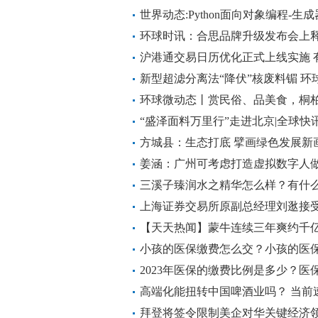
世界动态:Python面向对象编程-生成
环球时讯：合思品牌升级发布会上
沪港通交易日历优化正式上线实施 
效率
新型超滤分离法“降伏”核废料镅 环
环球微动态丨赏民俗、品美食，桐
“盛泽面料万里行”走进北京|全球快
方城县：生态打底 擘画绿色发展新
姜涵：广州可考虑打造虚拟数字人做
三溪子臻润水之精华怎么样？有什
​上海证券交易所原副总经理刘逖接
【天天热闻】蒙牛连续三年爽约千亿
奈？
小孩的医保缴费怎么交？小孩的医保
观热点
2023年医保的缴费比例是多少？
高端化能扭转中国啤酒业吗？ 当前
拜登将签令限制美企对华关键经济