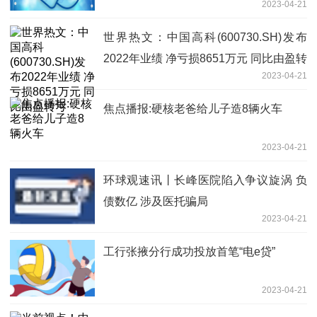
2023-04-21
世界热文：中国高科(600730.SH)发布
2022年业绩 净亏损8651万元 同比由盈转
2023-04-21
亏
焦点播报:硬核老爸给儿子造8辆火车
2023-04-21
环球观速讯丨长峰医院陷入争议旋涡 负
债数亿 涉及医托骗局
2023-04-21
工行张掖分行成功投放首笔“电e贷”
2023-04-21