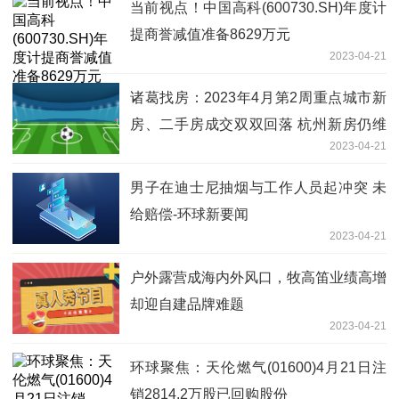
当前视点！中国高科(600730.SH)年度计
提商誉减值准备8629万元
2023-04-21
诸葛找房：2023年4月第2周重点城市新
房、二手房成交双双回落 杭州新房仍维
2023-04-21
持33%涨幅
男子在迪士尼抽烟与工作人员起冲突 未
给赔偿-环球新要闻
2023-04-21
户外露营成海内外风口，牧高笛业绩高增
却迎自建品牌难题
2023-04-21
环球聚焦：天伦燃气(01600)4月21日注
销2814.2万股已回购股份